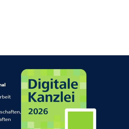
nal
rbeit
schaften,
aften