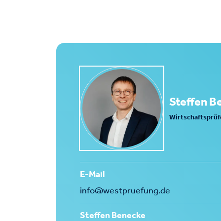
Steffen B
Wirtschaftsprüf
E-Mail
info@westpruefung.de
Steffen Benecke