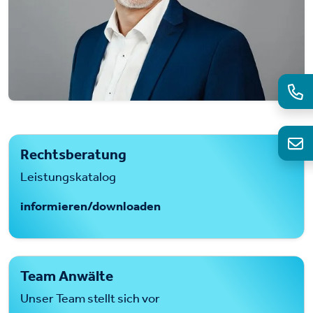
Westprüfung Rechtsberatung - Erik Spielmann Rechtsanwalt | Fachan
Rechtsberatung
Leistungskatalog
informieren/downloaden
Team Anwälte
Unser Team stellt sich vor